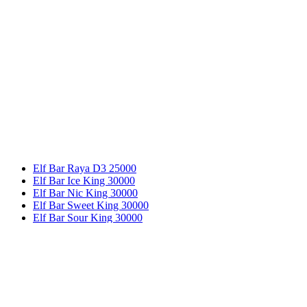
Elf Bar Raya D3 25000
Elf Bar Ice King 30000
ЗВОРОТНИЙ
Elf Bar Nic King 30000
ЗВ’ЯЗОК
Elf Bar Sweet King 30000
Elf Bar Sour King 30000
Elf Bar GH33000 Pro
Elf Bar Moon Night 40000
Elf Bar Lush King Pro 40000
Elf Bar EBCREATE BC PRO 40000
Elf Bar BC45000
Рідина для POD-систем
ELFLIQ