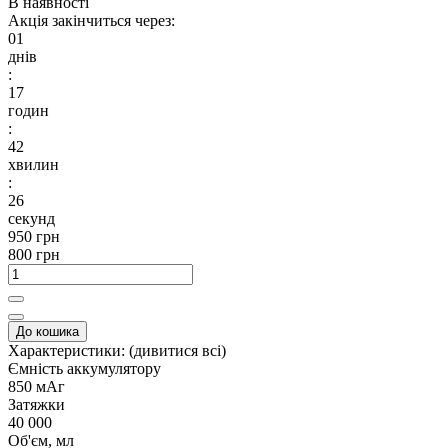
В наявності
Акція закінчиться через:
01
днів
:
17
годин
:
42
хвилин
:
25
секунд
950 грн
800 грн
До кошика
Характеристики:
(дивитися всі)
Ємність аккумулятору
850 мАг
Затяжки
40 000
Об'єм, мл