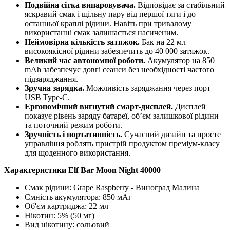
Подвійна сітка випаровувача.
Відповідає за стабільний
яскравий смак і щільну пару від першої тяги і до
останньої краплі рідини. Навіть при тривалому
використанні смак залишається насиченим.
Неймовірна кількість затяжок.
Бак на 22 мл
високоякісної рідини
забезпечить до
40 000 затяжок.
Великий час автономної роботи.
Акумулятор на 850
mAh забезпечує довгі сеанси без необхідності частого
підзаряджання.
Зручна зарядка.
Можливість заряджання через порт
USB Type-C.
Ергономічний вигнутий смарт-дисплей.
Дисплей
показує рівень заряду батареї, об’єм залишкової рідини
та поточний режим роботи.
Зручність і портативність.
Сучасний дизайн та просте
управління роблять пристрій продуктом преміум-класу
для щоденного використання.
Характеристики Elf Bar Moon Night 40000
Смак рідини: Grape Raspberry - Виноград Малина
Ємність акумулятора: 850 мАг
Об'єм картриджа: 22 мл
Нікотин: 5% (50 мг)
Вид нікотину: сольовий