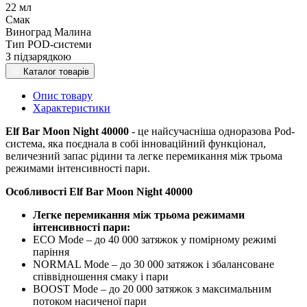
22 мл
Смак
Виноград Малина
Тип POD-системи
З підзарядкою
Каталог товарів
Опис товару
Характеристики
Elf Bar Moon Night 40000
- це найсучасніша одноразова Pod-
система, яка поєднала в собі інноваційний функціонал,
величезний запас рідини та легке перемикання між трьома
режимами інтенсивності пари.
Особливості Elf Bar Moon Night 40000
Легке перемикання між трьома режимами
інтенсивності пари:
ECO Mode – до 40 000 затяжок у помірному режимі
паріння
NORMAL Mode – до 30 000 затяжок і збалансоване
співвідношення смаку і пари
BOOST Mode – до 20 000 затяжок з максимальним
потоком насиченої пари