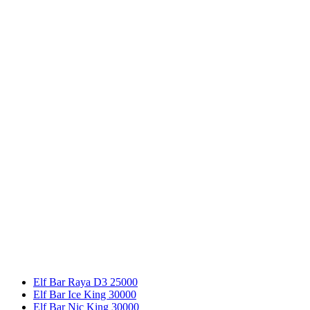
Elf Bar Raya D3 25000
Elf Bar Ice King 30000
Elf Bar Nic King 30000