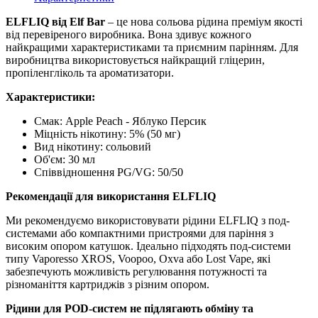
ELFLIQ від Elf Bar
– це нова сольова рідина преміум якості
від перевіреного виробника. Вона здивує кожного
найкращими характеристиками та приємним парінням. Для
виробництва використовується найкращий гліцерин,
пропіленгліколь та ароматизатори.
Характеристики:
Смак: Apple Peach - Яблуко Персик
Міцність нікотину: 5% (50 мг)
Вид нікотину: сольовий
Об'єм: 30 мл
Співвідношення PG/VG: 50/50
Рекомендації для використання ELFLIQ
Ми рекомендуємо використовувати рідини ELFLIQ з под-
системами або компактними пристроями для паріння з
високим опором катушок. Ідеально підходять под-системи
типу Vaporesso XROS, Voopoo, Oxva або Lost Vape, які
забезпечують можливість регулювання потужності та
різноманіття картриджів з різним опором.
Рідини для POD-систем не підлягають обміну та