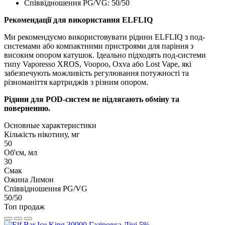
Співвідношення PG/VG: 50/50
Рекомендації для використання ELFLIQ
Ми рекомендуємо використовувати рідини ELFLIQ з под-
системами або компактними пристроями для паріння з
високим опором катушок. Ідеально підходять под-системи
типу Vaporesso XROS, Voopoo, Oxva або Lost Vape, які
забезпечують можливість регулювання потужності та
різноманіття картриджів з різним опором.
Рідини для POD-систем не підлягають обміну та
поверненню.
Основные характеристики
Кількість нікотину, мг
50
Об'єм, мл
30
Смак
Ожина Лимон
Співвідношення PG/VG
50/50
Топ продаж