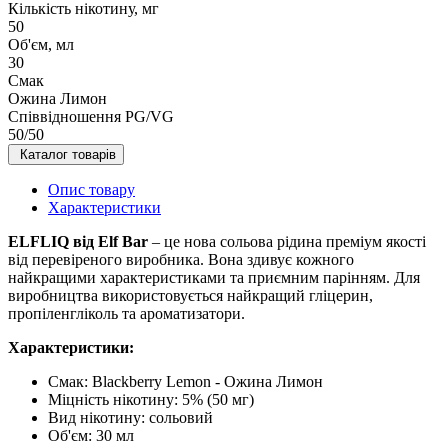
Кількість нікотину, мг
50
Об'єм, мл
30
Смак
Ожина Лимон
Співвідношення PG/VG
50/50
Каталог товарів
Опис товару
Характеристики
ELFLIQ від Elf Bar
– це нова сольова рідина преміум якості
від перевіреного виробника. Вона здивує кожного
найкращими характеристиками та приємним парінням. Для
виробництва використовується найкращий гліцерин,
пропіленгліколь та ароматизатори.
Характеристики:
Смак: Blackberry Lemon - Ожина Лимон
Міцність нікотину: 5% (50 мг)
Вид нікотину: сольовий
Об'єм: 30 мл